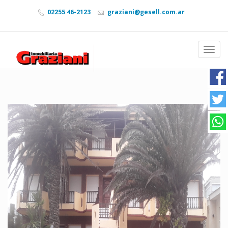
02255 46-2123
graziani@gesell.com.ar
Naveg